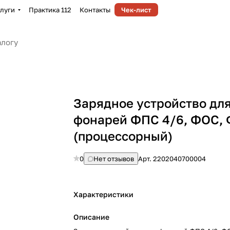
луги
Практика 112
Контакты
Чек-лист
Зарядное устройство дл
фонарей ФПС 4/6, ФОС,
(процессорный)
0
Нет отзывов
Арт.
2202040700004
Характеристики
Описание