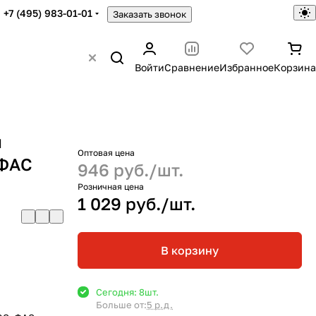
+7 (495) 983-01-01
Заказать звонок
Войти
Сравнение
Избранное
Корзина
я
Оптовая цена
 ФАС
946 руб./
шт.
Розничная цена
1 029 руб./
шт.
В корзину
Сегодня: 8
шт.
Больше от:
5 р.д.