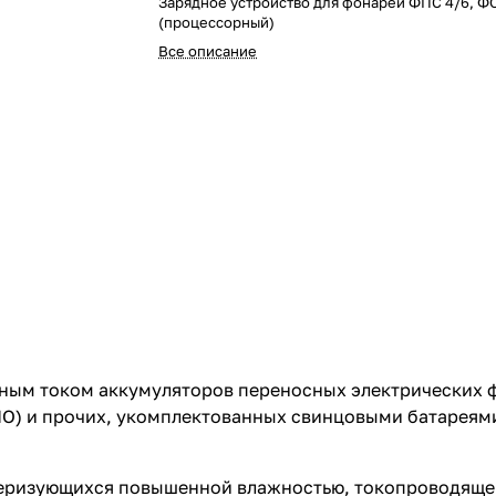
Зарядное устройство для фонарей ФПС 4/6, Ф
(процессорный)
Все описание
нным током аккумуляторов переносных электрических 
ФПО) и прочих, укомплектованных свинцовыми батарея
ктеризующихся повышенной влажностью, токопроводяще