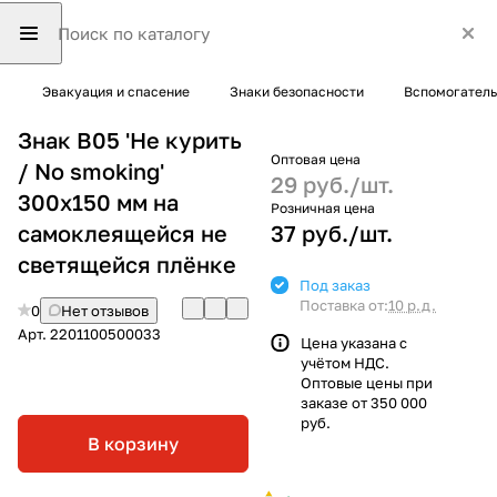
Эвакуация и спасение
Знаки безопасности
Вспомогатель
Знак B05 'Не курить
Оптовая цена
/ No smoking'
29 руб./
шт.
300х150 мм на
Розничная цена
самоклеящейся не
37 руб./
шт.
светящейся плёнке
Под заказ
Поставка от:
10 р.д.
0
Нет отзывов
Арт.
2201100500033
Цена указана с
учётом НДС.
Оптовые цены при
заказе от 350 000
руб.
В корзину