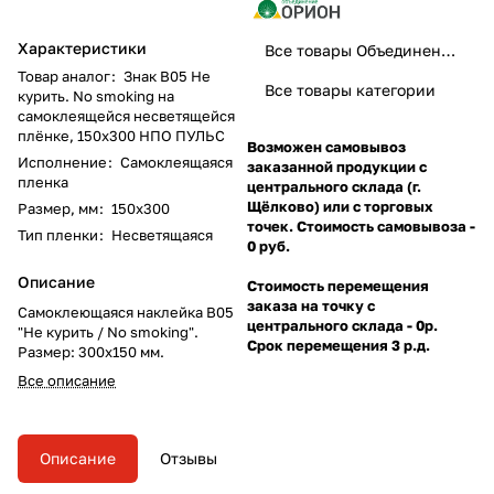
Характеристики
Все товары Объединение Орион
Товар аналог
:
Знак B05 Не
Все товары категории
курить. No smoking на
самоклеящейся несветящейся
плёнке, 150х300 НПО ПУЛЬС
Возможен самовывоз
Исполнение
:
Самоклеящаяся
заказанной продукции с
пленка
центрального склада (г.
Щёлково) или с торговых
Размер, мм
:
150х300
точек. Стоимость самовывоза -
Тип пленки
:
Несветящаяся
0 руб.
Описание
Стоимость перемещения
заказа на точку с
Самоклеющаяся наклейка B05
центрального склада - 0р.
"Не курить / No smoking".
Срок перемещения 3 р.д.
Размер: 300х150 мм.
Все описание
Описание
Отзывы