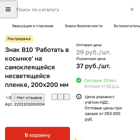
Эвакуация и спасение
Знаки безопасности
Вспомогатель
Распродажа
Оптовая цена
Знак B10 'Работать в
29 руб./
шт.
косынке' на
Розничная цена
37 руб./
шт.
самоклеящейся
несветящейся
Сегодня: 230
шт.
пленке, 200х200 мм
Больше от:
10 р.д.
Цена указана с
0
Нет отзывов
учётом НДС.
Арт.
2201101000004
Оптовые цены при
заказе от 350 000
руб.
В корзину