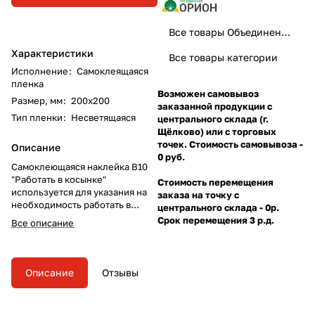
Все товары Объединение Орион
Характеристики
Все товары категории
Исполнение
:
Самоклеящаяся
пленка
Возможен самовывоз
Размер, мм
:
200х200
заказанной продукции с
Тип пленки
:
Несветящаяся
центрального склада (г.
Щёлково) или с торговых
точек. Стоимость самовывоза -
Описание
0 руб.
Самоклеющаяся наклейка B10
"Работать в косынке"
Стоимость перемещения
используется для указания на
заказа на точку с
необходимость работать в
центрального склада - 0р.
косынке (используется
Срок перемещения 3 р.д.
Все описание
совместно с другими знаками
пожарной безопасности).
Описание
Отзывы