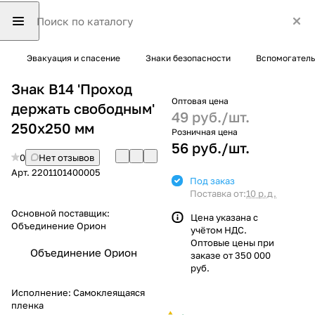
Эвакуация и спасение
Знаки безопасности
Вспомогатель
Знак B14 'Проход
Оптовая цена
держать свободным'
49 руб./
шт.
250х250 мм
Розничная цена
56 руб./
шт.
0
Нет отзывов
Арт.
2201101400005
Под заказ
Поставка от:
10 р.д.
Основной поставщик:
Цена указана с
Объединение Орион
учётом НДС.
Оптовые цены при
Объединение Орион
заказе от 350 000
руб.
Исполнение:
Самоклеящаяся
пленка