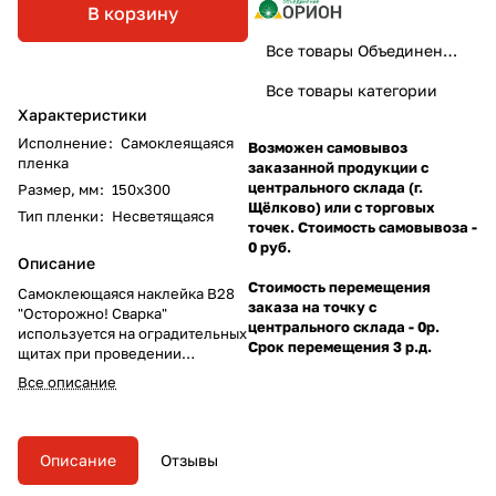
В корзину
Все товары Объединение Орион
Все товары категории
Характеристики
Исполнение
:
Самоклеящаяся
Возможен самовывоз
пленка
заказанной продукции с
центрального склада (г.
Размер, мм
:
150х300
Щёлково) или с торговых
Тип пленки
:
Несветящаяся
точек. Стоимость самовывоза -
0 руб.
Описание
Стоимость перемещения
Самоклеющаяся наклейка B28
заказа на точку с
"Осторожно! Сварка"
центрального склада - 0р.
используется на оградительных
Срок перемещения 3 р.д.
щитах при проведении
сварочных работ (используется
Все описание
совместно с другими знаками
пожарной безопасности).
Описание
Отзывы