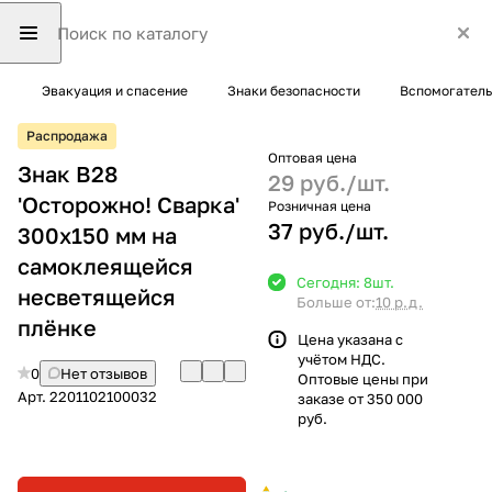
Эвакуация и спасение
Знаки безопасности
Вспомогатель
Распродажа
Оптовая цена
Знак B28
29 руб./
шт.
'Осторожно! Сварка'
Розничная цена
37 руб./
шт.
300х150 мм на
самоклеящейся
Сегодня: 8
шт.
несветящейся
Больше от:
10 р.д.
плёнке
Цена указана с
учётом НДС.
0
Нет отзывов
Оптовые цены при
Арт.
2201102100032
заказе от 350 000
руб.