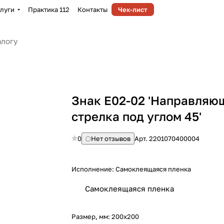
луги
Практика 112
Контакты
Чек-лист
Знак E02-02 'Направляю
стрелка под углом 45'
0
Нет отзывов
Арт.
2201070400004
Исполнение:
Самоклеящаяся пленка
Самоклеящаяся пленка
Размер, мм:
200х200