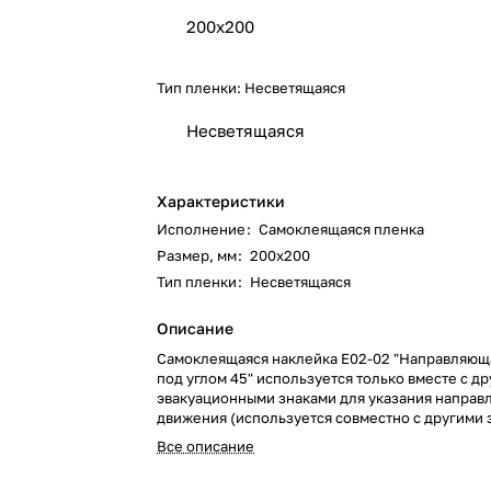
200х200
Тип пленки:
Несветящаяся
Несветящаяся
Характеристики
Исполнение
:
Самоклеящаяся пленка
Размер, мм
:
200х200
Тип пленки
:
Несветящаяся
Описание
Самоклеящаяся наклейка E02-02 "Направляющ
под углом 45" используется только вместе с д
эвакуационными знаками для указания направ
движения (используется совместно с другими 
пожарной безопасности).
Все описание