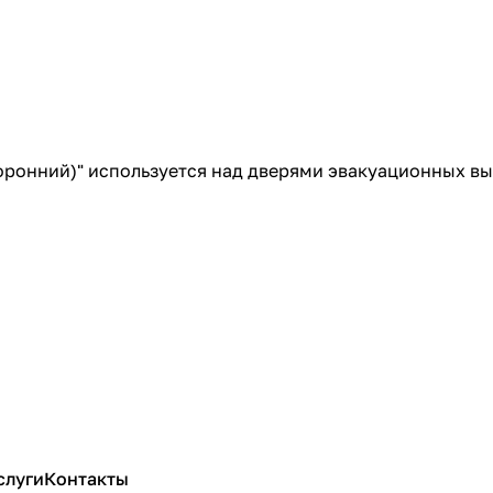
оронний)" используется над дверями эвакуационных вы
слуги
Контакты