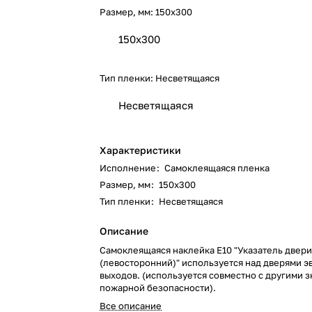
Размер, мм:
150х300
150х300
Тип пленки:
Несветящаяся
Несветящаяся
Характеристики
Исполнение
:
Самоклеящаяся пленка
Размер, мм
:
150х300
Тип пленки
:
Несветящаяся
Описание
Самоклеящаяся наклейка E10 "Указатель двер
(левосторонний)" используется над дверями 
выходов. (используется совместно с другими 
пожарной безопасности).
Все описание