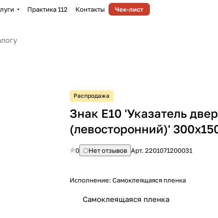
луги
Практика 112
Контакты
Чек-лист
Распродажа
Знак E10 'Указатель две
(левосторонний)' 300х15
0
Нет отзывов
Арт.
2201071200031
Исполнение:
Самоклеящаяся пленка
Самоклеящаяся пленка