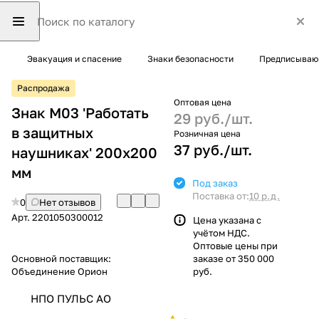
Эвакуация и спасение
Знаки безопасности
Предписывающ
Распродажа
Оптовая цена
Знак M03 'Работать
29 руб./
шт.
в защитных
Розничная цена
37 руб./
шт.
наушниках' 200х200
мм
Под заказ
Поставка от:
10 р.д.
0
Нет отзывов
Арт.
2201050300012
Цена указана с
учётом НДС.
Оптовые цены при
Основной поставщик:
заказе от 350 000
Объединение Орион
руб.
НПО ПУЛЬС АО