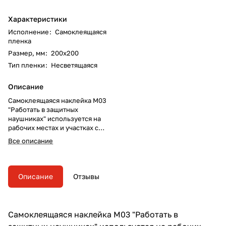
Характеристики
Исполнение
:
Самоклеящаяся
пленка
Размер, мм
:
200х200
Тип пленки
:
Несветящаяся
Описание
Самоклеящаяся наклейка M03
"Работать в защитных
наушниках" используется на
рабочих местах и участках с
повышенным уровнем шума
Все описание
(используется совместно с
другими знаками пожарной
безопасности).
Описание
Отзывы
Самоклеящаяся наклейка M03 "Работать в