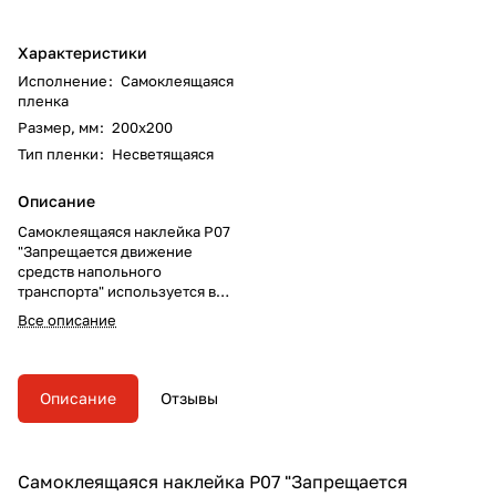
Характеристики
Исполнение
:
Самоклеящаяся
пленка
Размер, мм
:
200х200
Тип пленки
:
Несветящаяся
Описание
Самоклеящаяся наклейка P07
"Запрещается движение
средств напольного
транспорта" используется в
местах, где запрещается
Все описание
применять средства
напольного транспорта
(например погрузчики или
напольные транспортеры)
Описание
Отзывы
(используется совместно с
другими знаками пожарной
безопасности).
Самоклеящаяся наклейка P07 "Запрещается