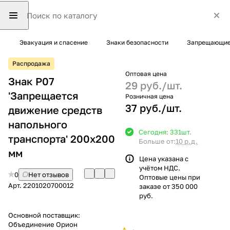
Эвакуация и спасение
Знаки безопасности
Запрещающие
Распродажа
Оптовая цена
Знак P07
29 руб./
шт.
'Запрещается
Розничная цена
37 руб./
шт.
движение средств
напольного
Сегодня: 331
шт.
транспорта' 200х200
Больше от:
10 р.д.
мм
Цена указана с
учётом НДС.
0
Нет отзывов
Оптовые цены при
Арт.
2201020700012
заказе от 350 000
руб.
Основной поставщик:
Объединение Орион