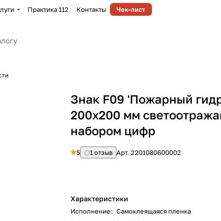
луги
Практика 112
Контакты
Чек-лист
сти
Знак F09 'Пожарный гидр
200х200 мм светоотраж
набором цифр
5
1 отзыв
Арт.
2201080600002
Характеристики
Исполнение
:
Самоклеящаяся пленка