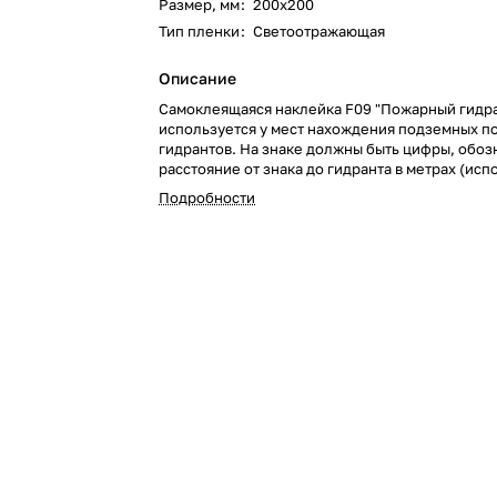
Размер, мм
:
200х200
Тип пленки
:
Светоотражающая
Описание
Самоклеящаяся наклейка F09 "Пожарный гидр
используется у мест нахождения подземных 
гидрантов. На знаке должны быть цифры, обо
расстояние от знака до гидранта в метрах (исп
совместно с другими знаками пожарной безопа
Подробности