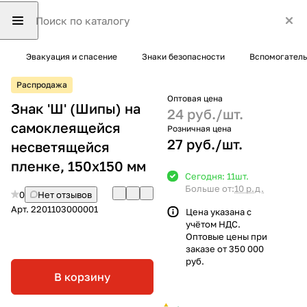
Эвакуация и спасение
Знаки безопасности
Вспомогатель
Распродажа
Оптовая цена
Знак 'Ш' (Шипы) на
24 руб./
шт.
самоклеящейся
Розничная цена
27 руб./
шт.
несветящейся
пленке, 150х150 мм
Сегодня: 11
шт.
Больше от:
10 р.д.
0
Нет отзывов
Арт.
2201103000001
Цена указана с
учётом НДС.
Оптовые цены при
заказе от 350 000
руб.
В корзину