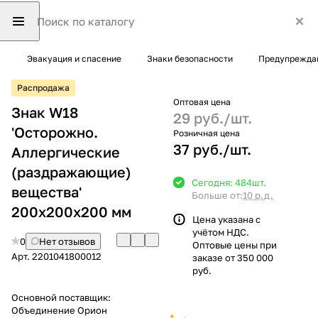
Эвакуация и спасение
Знаки безопасности
Предупрежда
Распродажа
Оптовая цена
Знак W18
29 руб./
шт.
'Осторожно.
Розничная цена
37 руб./
шт.
Аллергические
(раздражающие)
Сегодня: 484
шт.
вещества'
Больше от:
10 р.д.
200х200х200 мм
Цена указана с
учётом НДС.
0
Нет отзывов
Оптовые цены при
Арт.
2201041800012
заказе от 350 000
руб.
Основной поставщик:
Объединение Орион