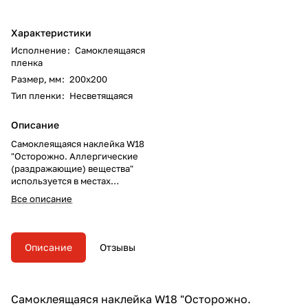
Характеристики
Исполнение
:
Самоклеящаяся
пленка
Размер, мм
:
200х200
Тип пленки
:
Несветящаяся
Описание
Самоклеящаяся наклейка W18
"Осторожно. Аллергические
(раздражающие) вещества"
используется в местах
хранения, производства или
Все описание
применения вредных для
здоровья аллергических
(раздражающих) веществ
(используется совместно с
Описание
Отзывы
другими знаками пожарной
безопасности).
Самоклеящаяся наклейка W18 "Осторожно.