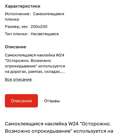
Характеристики
Исполнение
:
Самоклеящаяся
пленка
Размер, мм
:
200х200
Тип пленки
:
Несветящаяся
Описание
Самоклеящаяся наклейка W24
"Осторожно. Возможно
опрокидывание" используется
на дорогах, рампах, складах,
участках, где возможно
Все описание
опрокидывание
внутризаводского транспорта
(используется совместно с
другими знаками пожарной
Описание
Отзывы
безопасности).
Самоклеящаяся наклейка W24 "Осторожно.
Возможно опрокидывание" используется на