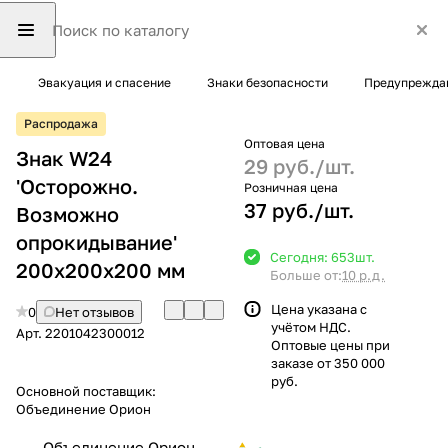
Эвакуация и спасение
Знаки безопасности
Предупрежда
Распродажа
Оптовая цена
Знак W24
29 руб./
шт.
'Осторожно.
Розничная цена
37 руб./
шт.
Возможно
опрокидывание'
Сегодня: 653
шт.
200х200х200 мм
Больше от:
10 р.д.
Цена указана с
0
Нет отзывов
учётом НДС.
Арт.
2201042300012
Оптовые цены при
заказе от 350 000
руб.
Основной поставщик:
Объединение Орион
Объединение Орион