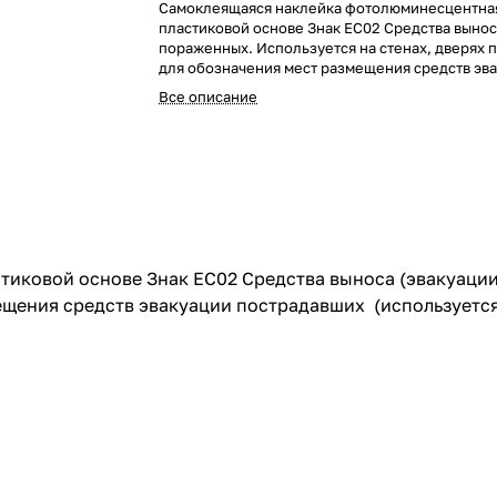
Самоклеящаяся наклейка фотолюминесцентна
пластиковой основе Знак EC02 Средства вынос
пораженных. Используется на стенах, дверях
для обозначения мест размещения средств эв
пострадавших (используется совместно с дру
Все описание
пожарной безопасности).
иковой основе Знак EC02 Средства выноса (эвакуации
ещения средств эвакуации пострадавших (используетс