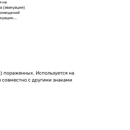
я на
а (эвакуации)
 помещений
акуации
гими знаками
) пораженных. Используется на
я совместно с другими знаками