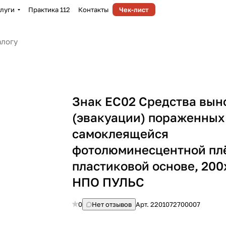
луги
Практика 112
Контакты
Чек-лист
Знак EC02 Средства вын
(эвакуации) пораженных
самоклеящейся
фотолюминесцентной пл
пластиковой основе, 200
НПО ПУЛЬС
0
Нет отзывов
Арт.
2201072700007