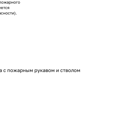
 пожарного
уется
сности).
а с пожарным рукавом и стволом