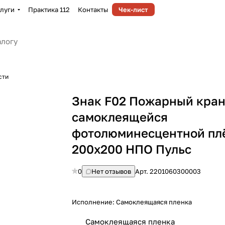
луги
Практика 112
Контакты
Чек-лист
сти
Знак F02 Пожарный кран
самоклеящейся
фотолюминесцентной пл
200х200 НПО Пульс
0
Нет отзывов
Арт.
2201060300003
Исполнение:
Самоклеящаяся пленка
Самоклеящаяся пленка