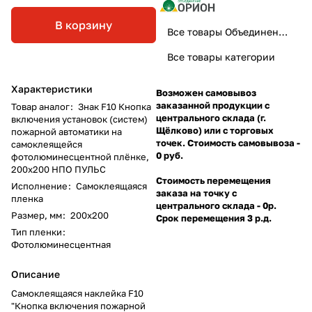
В корзину
Все товары Объединение Орион
Все товары категории
Характеристики
Возможен самовывоз
заказанной продукции с
Товар аналог
:
Знак F10 Кнопка
центрального склада (г.
включения установок (систем)
Щёлково) или с торговых
пожарной автоматики на
точек. Стоимость самовывоза -
самоклеящейся
0 руб.
фотолюминесцентной плёнке,
200х200 НПО ПУЛЬС
Стоимость перемещения
Исполнение
:
Самоклеящаяся
заказа на точку с
пленка
центрального склада - 0р.
Размер, мм
:
200х200
Срок перемещения 3 р.д.
Тип пленки
:
Фотолюминесцентная
Описание
Самоклеящаяся наклейка F10
"Кнопка включения пожарной