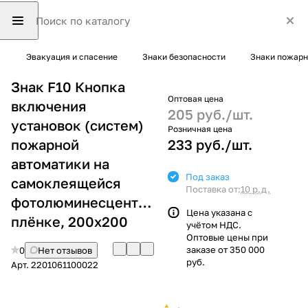
Эвакуация и спасение
Знаки безопасности
Знаки пожарн
Знак F10 Кнопка
Оптовая цена
включения
205 руб./
шт.
установок (систем)
Розничная цена
пожарной
233 руб./
шт.
автоматики на
Под заказ
самоклеящейся
Поставка от:
10 р.д.
фотолюминесцентной
Цена указана с
плёнке, 200х200
учётом НДС.
Оптовые цены при
заказе от 350 000
0
Нет отзывов
руб.
Арт.
2201061100022