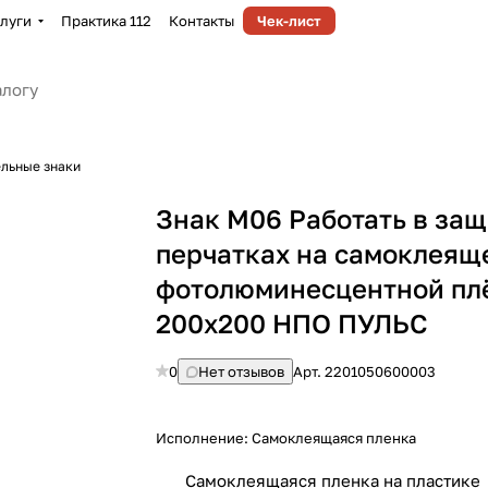
луги
Практика 112
Контакты
Чек-лист
льные знаки
Знак M06 Работать в за
перчатках на самоклеящ
фотолюминесцентной пл
200х200 НПО ПУЛЬС
0
Нет отзывов
Арт.
2201050600003
Исполнение:
Самоклеящаяся пленка
Самоклеящаяся пленка на пластике