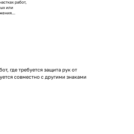
частках работ,
ных или
ажения
 с другими
от, где требуется защита рук от
уется совместно с другими знаками