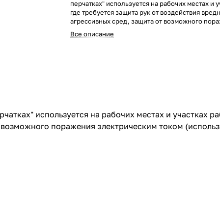
перчатках" используется на рабочих местах и у
где требуется защита рук от воздействия вред
агрессивных сред, защита от возможного пор
электрическим током (используется совместно
Все описание
знаками пожарной безопасности).
атках" используется на рабочих местах и участках раб
т возможного поражения электрическим током (использ