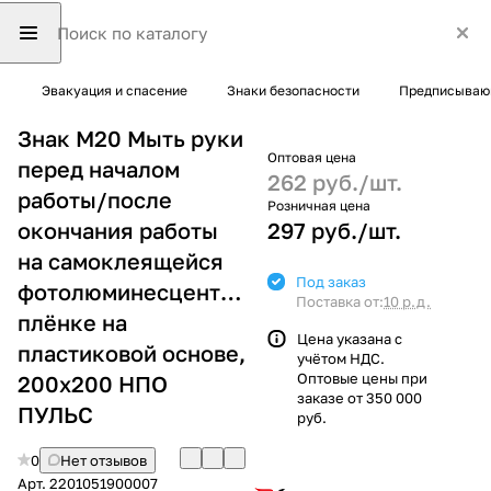
Эвакуация и спасение
Знаки безопасности
Предписывающ
Знак M20 Мыть руки
Оптовая цена
перед началом
262 руб./
шт.
работы/после
Розничная цена
окончания работы
297 руб./
шт.
на самоклеящейся
Под заказ
фотолюминесцентной
Поставка от:
10 р.д.
плёнке на
Цена указана с
пластиковой основе,
учётом НДС.
Оптовые цены при
200х200 НПО
заказе от 350 000
ПУЛЬС
руб.
0
Нет отзывов
Арт.
2201051900007