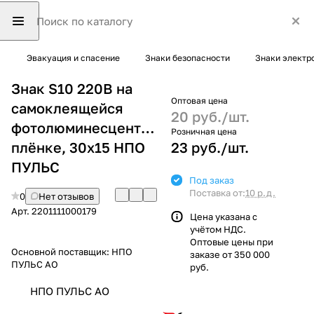
Эвакуация и спасение
Знаки безопасности
Знаки электр
Знак S10 220В на
Оптовая цена
самоклеящейся
20 руб./
шт.
фотолюминесцентной
Розничная цена
плёнке, 30х15 НПО
23 руб./
шт.
ПУЛЬС
Под заказ
Поставка от:
10 р.д.
0
Нет отзывов
Арт.
2201111000179
Цена указана с
учётом НДС.
Оптовые цены при
Основной поставщик:
НПО
заказе от 350 000
ПУЛЬС АО
руб.
НПО ПУЛЬС АО