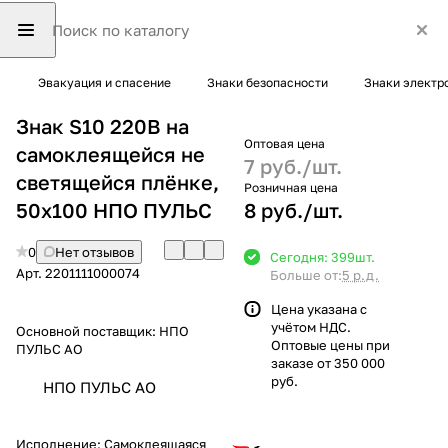
Эвакуация и спасение
Знаки безопасности
Знаки электр
Знак S10 220В на
Оптовая цена
самоклеящейся не
7 руб./
шт.
светящейся плёнке,
Розничная цена
50х100 НПО ПУЛЬС
8 руб./
шт.
0
Нет отзывов
Сегодня: 399
шт.
Арт.
2201111000074
Больше от:
5 р.д.
Цена указана с
учётом НДС.
Основной поставщик:
НПО
Оптовые цены при
ПУЛЬС АО
заказе от 350 000
руб.
НПО ПУЛЬС АО
Исполнение:
Самоклеящаяся