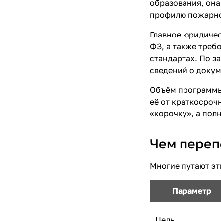
образования, она
профилю пожарно
Главное юридичес
ФЗ, а также треб
стандартах. По з
сведений о докум
Объём программы 
её от краткосроч
«корочку», а пол
Чем переп
Многие путают эт
Параметр
Цель