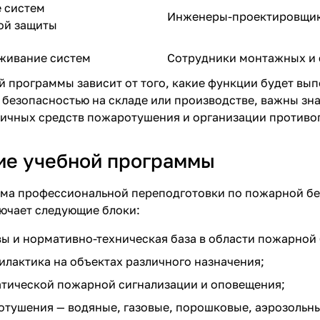
 систем
Инженеры-проектировщи
ой защиты
живание систем
Сотрудники монтажных и 
 программы зависит от того, какие функции будет вып
 безопасностью на складе или производстве, важны зн
ичных средств пожаротушения и организации противо
е учебной программы
ма профессиональной переподготовки по пожарной без
ючает следующие блоки:
ы и нормативно-техническая база в области пожарной
лактика на объектах различного назначения;
атической пожарной сигнализации и оповещения
;
отушения —
водяные
,
газовые
,
порошковые
,
аэрозольн