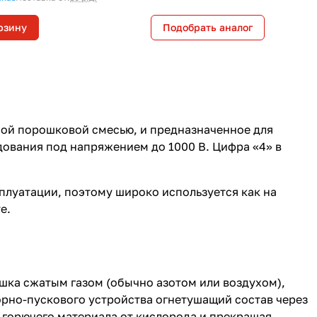
рзину
Подобрать аналог
ной порошковой смесью, и предназначенное для
дования под напряжением до 1000 В. Цифра «4» в
плуатации, поэтому широко используется как на
е.
ка сжатым газом (обычно азотом или воздухом),
орно-пускового устройства огнетушащий состав через
ь горючего материала от кислорода и прекращая