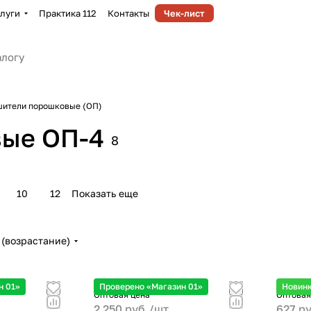
луги
Практика 112
Контакты
Чек-лист
шители порошковые (ОП)
вые ОП-4
8
10
12
Показать еще
(возрастание)
н 01»
Проверено «Магазин 01»
Новин
Оптовая цена
Оптовая
2 250 руб./
шт.
627 ру