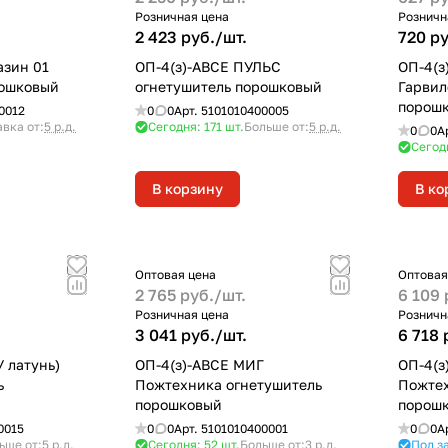
Розничная цена
Розничн
2 423 руб./
шт.
720 ру
азин 01
ОП-4(з)-ABCE ПУЛЬС
ОП-4(з
рошковый
огнетушитель порошковый
Гарвил
порош
0012
0
0
Арт.
5101010400005
вка от:
5 р.д.
Сегодня: 171
шт.
Больше от:
5 р.д.
0
0
А
Сегод
В корзину
В ко
Оптовая цена
Оптовая
2 765 руб./
шт.
6 109 
Розничная цена
Розничн
3 041 руб./
шт.
6 718 
 латунь)
ОП-4(з)-ABCE МИГ
ОП-4(з
ь
Пожтехника огнетушитель
Пожтех
порошковый
порош
0015
0
0
Арт.
5101010400001
0
0
А
ьше от:
5 р.д.
Сегодня: 52
шт.
Больше от:
3 р.д.
Под з