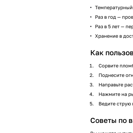
Температурный д
Раз в год — про
Раз в 5 лет — п
Хранение в дос
Как пользо
Сорвите пломб
Поднесите огн
Направьте рас
Нажмите на ры
Ведите струю 
Советы по 