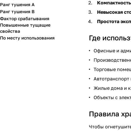
Компактность
Ранг тушения А
4
Ранг тушения В
Невысокая ст
Фактор срабатывания
40
Простота экс
Повышенные тущащие
5
свойства
Где исполь
По месту использования
50
6
Офисные и адм
Производственн
70
Торговые помещ
8
Автотранспорт 
80
Жилые дома и к
9
Объекты с эле
Правила хр
Чтобы огнетушите