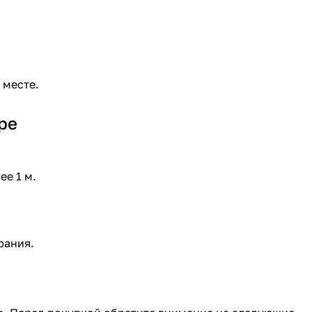
 месте.
ре
ее 1 м.
рания.