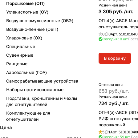
Порошковые (ОП)
Розничная цена
3 305 руб./
шт.
Углекислотные (ОУ)
Воздушно-эмульсионные (ОВЭ)
ОП-4(з)-ABCE Маг
огнетушитель по
Воздушно-пенные (ОВП)
0
0
Арт.
510101040
Хладоновые (ОХ)
Сегодня: 0
шт
Поста
Специальные
Сувенирные
В корзину
Ранцевые
Аэрозольные (ГОА)
Самосрабатывающие устройства
Оптовая цена
Наборы противопожарные
653 руб./
шт.
Розничная цена
Подставки, кронштейны и чехлы
724 руб./
шт.
для огнетушителей
ОП-4(з)-ABCE (ЗПУ
Комплектующие для
РИФ огнетушител
огнетушителей
порошковый
Цена
5
1
Арт.
510101040
Сегодня: 59
шт.
Бол