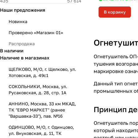
Наши предложения
В корзину
Новинка
Проверено «Магазин 01»
Огнетушит
Распродажа
В наличии
Огнетушитель ОП-
Наличие в магазинах
тушения возгоран
ЩЕЛКОВО, М/О, г. Щелково, ул.
маркировке означ
Хотовская, д. 49с1
Данный тип огнет
СОКОЛЬНИКИ, Москва, ул.
промышленных объ
Русаковская, д. 28, стр. 1А
АННИНО, Москва, 33 км МКАД,
Принцип де
ТК "ЕВРО МАРКЕТ" (ранее
"Варшавка-33"), пав. №16
Огнетушитель пор
ОДИНЦОВО, М/О, г. Одинцово,
который находитс
ул. Внуковская, д. 11, ТК
раструб или шлан