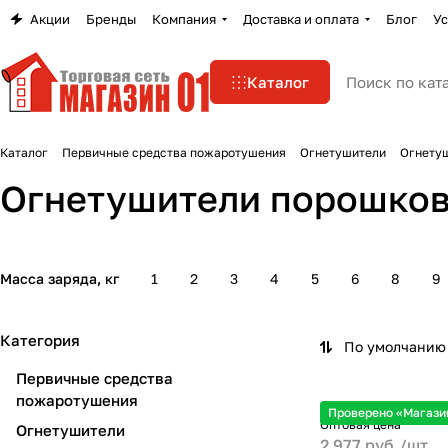
Акции
Бренды
Компания
Доставка и оплата
Блог
Ус
Каталог
Каталог
Первичные средства пожаротушения
Огнетушители
Огнету
Огнетушители порошко
Масса заряда, кг
1
2
3
4
5
6
8
9
Категория
По умолчанию 
Первичные средства
пожаротушения
Проверено «Магази
Оптовая цена
Огнетушители
2 977 руб./
шт.