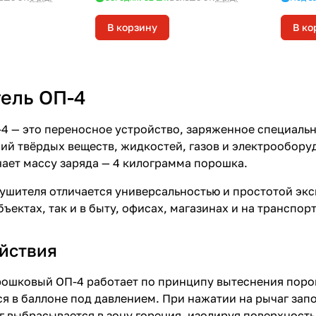
В корзину
В ко
ель ОП-4
4 — это переносное устройство, заряженное специаль
ий твёрдых веществ, жидкостей, газов и электрообору
ает массу заряда — 4 килограмма порошка.
ушителя отличается универсальностью и простотой экс
ектах, так и в быту, офисах, магазинах и на транспорт
йствия
ошковый ОП-4 работает по принципу вытеснения порош
я в баллоне под давлением. При нажатии на рычаг зап
г выбрасывается в зону горения, изолируя поверхност