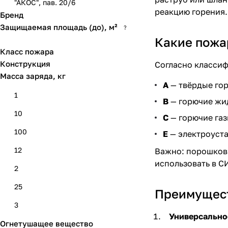
"АКОС", пав. 20/6
реакцию горения.
Бренд
Защищаемая площадь (до), м²
?
Какие пожа
Класс пожара
Конструкция
Согласно классиф
Масса заряда, кг
A
— твёрдые гор
1
B
— горючие жид
10
C
— горючие газ
100
E
— электроуста
12
Важно: порошковы
использовать в С
2
25
Преимущест
3
Универсально
Огнетушащее вещество
35