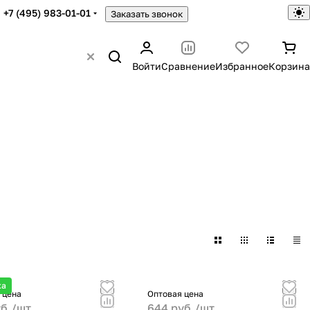
+7 (495) 983-01-01
Заказать звонок
Войти
Сравнение
Избранное
Корзина
ка
 цена
Оптовая цена
б./
шт.
644 руб./
шт.