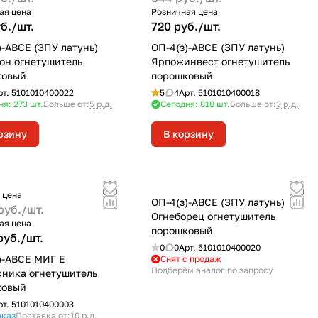
ая цена
Розничная цена
б./
шт.
720 руб./
шт.
)-ABCE (ЗПУ латунь)
ОП-4(з)-ABCE (ЗПУ латунь)
он огнетушитель
Ярпожинвест огнетушитель
ковый
порошковый
рт.
5101010400022
5
4
Арт.
5101010400018
ня: 273
шт.
Больше от:
5 р.д.
Сегодня: 818
шт.
Больше от:
3 р.д.
рзину
В корзину
 цена
ОП-4(з)-ABCE (ЗПУ латунь)
руб./
шт.
Огнеборец огнетушитель
ая цена
порошковый
руб./
шт.
0
0
Арт.
5101010400020
)-АВСЕ МИГ Е
Снят с продаж
Подберём аналог по запросу
ника огнетушитель
ковый
рт.
5101010400003
аказ
Поставка от:
10 р.д.