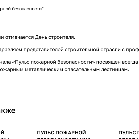
рной безопасности"
ии отмечается День строителя.
дравляем представителей строительной отрасли с про
ала «Пульс пожарной безопасности» посвящен всегда 
ожарным металлическим спасательным лестницам
.
акже
ОЙ
арной
ПУЛЬС ПОЖАРНОЙ
Журнал "Пульс пожарной
ПУЛЬС
Журнал
безопасности"
безопа