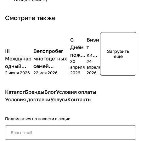
Смотрите также
С
Визи
Новости
Новости
Новости
Новости
Днём
т
III
Велопробег
Загрузить
пожар
кита
еще
Междунар
многодетных
30
24
ной
йско
одный
семей
апреля
апреля
охран
й
2 июня 2026
22 мая 2026
2026
2026
Форум
«Спасибо за
ы
деле
пожарно-
то, что мы
Росси
гаци
спасатель
живы!» в
Каталог
Бренды
Блог
Условия оплаты
и!
и
ной
Измайлово
Условия доставки
Услуги
Контакты
отрасли
Подписаться
на новости и акции