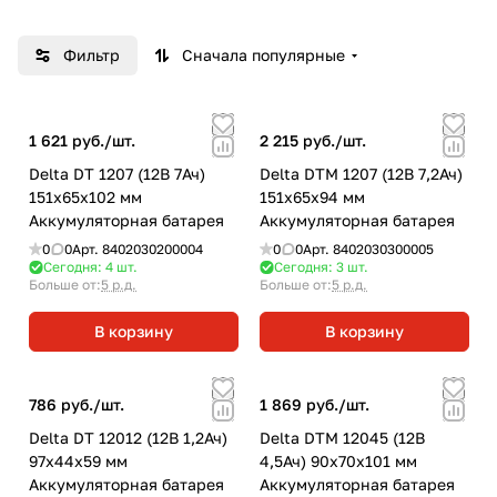
оптимизированных в зависимости от
назначения: от систем телекоммуникаций и
Фильтр
Сначала популярные
связи до источников бесперебойного
питания и мототехники.
1 621 руб./
шт.
2 215 руб./
шт.
Delta DT 1207 (12В 7Ач)
Delta DTM 1207 (12В 7,2Ач)
151х65х102 мм
151х65х94 мм
Аккумуляторная батарея
Аккумуляторная батарея
0
0
Арт.
8402030200004
0
0
Арт.
8402030300005
Сегодня: 4
шт.
Сегодня: 3
шт.
Больше от:
5 р.д.
Больше от:
5 р.д.
В корзину
В корзину
786 руб./
шт.
1 869 руб./
шт.
Delta DT 12012 (12В 1,2Ач)
Delta DTM 12045 (12В
97х44х59 мм
4,5Ач) 90х70х101 мм
Аккумуляторная батарея
Аккумуляторная батарея