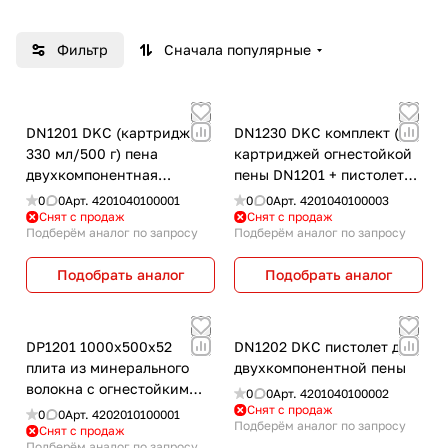
Фильтр
Сначала популярные
DN1201 DKC (картридж
DN1230 DKC комплект (5
330 мл/500 г) пена
картриджей огнестойкой
двухкомпонентная
пены DN1201 + пистолет
огнезащитная
DN1202)
0
0
Арт.
4201040100001
0
0
Арт.
4201040100003
Снят с продаж
Снят с продаж
Подберём аналог по запросу
Подберём аналог по запросу
Подобрать аналог
Подобрать аналог
DP1201 1000х500х52
DN1202 DKC пистолет для
плита из минерального
двухкомпонентной пены
волокна с огнестойким
0
0
Арт.
4201040100002
покрытием DKC
Снят с продаж
0
0
Арт.
4202010100001
Подберём аналог по запросу
Снят с продаж
Подберём аналог по запросу