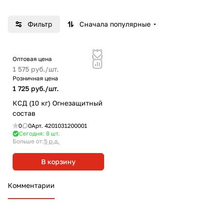
строгим требованиям к качеству и
безопасности.
Фильтр
Сначала популярные
WOODMASTER — линейка
высококачественных био- и
огнебиозащитных пропиточных составов для
Оптовая цена
древесины, в которой представлен один из
1 575 руб./
шт.
Розничная цена
родоначальников сегмента в России – состав
1 725 руб./
шт.
КСД.
КСД (10 кг) Огнезащитный
состав
0
0
Арт.
4201031200001
Сегодня: 8
шт.
Больше от:
5 р.д.
В корзину
Комментарии