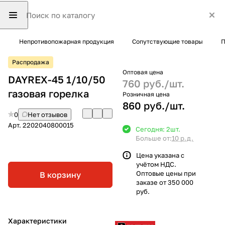
Непротивопожарная продукция
Сопутствующие товары
П
Распродажа
Оптовая цена
DAYREX-45 1/10/50
760 руб./
шт.
газовая горелка
Розничная цена
860 руб./
шт.
0
Нет отзывов
Арт.
2202040800015
Сегодня: 2
шт.
Больше от:
10 р.д.
Цена указана с
учётом НДС.
Оптовые цены при
В корзину
заказе от 350 000
руб.
Характеристики