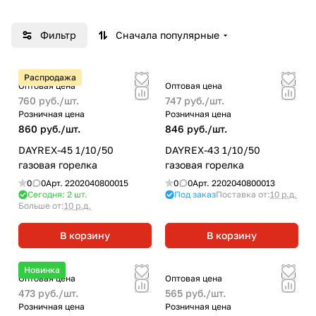
интенсивного использования в мастерских и
на производстве.
Фильтр
Сначала популярные
Распродажа
Оптовая цена
Оптовая цена
760 руб./
шт.
747 руб./
шт.
Розничная цена
Розничная цена
860 руб./
шт.
846 руб./
шт.
DAYREX-45 1/10/50
DAYREX-43 1/10/50
газовая горелка
газовая горелка
0
0
Арт.
2202040800015
0
0
Арт.
2202040800013
Сегодня: 2
шт.
Под заказ
Поставка от:
10 р.д.
Больше от:
10 р.д.
В корзину
В корзину
Новинка
Оптовая цена
Оптовая цена
473 руб./
шт.
565 руб./
шт.
Розничная цена
Розничная цена