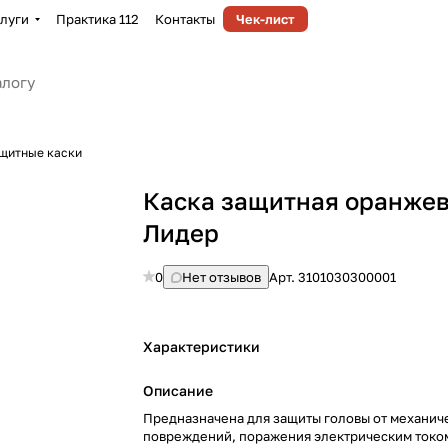
луги
Практика 112
Контакты
Чек-лист
щитные каски
Каска защитная оранже
Лидер
0
Нет отзывов
Арт.
3101030300001
Характеристики
Описание
Предназначена для защиты головы от механич
повреждений, поражения электрическим токо