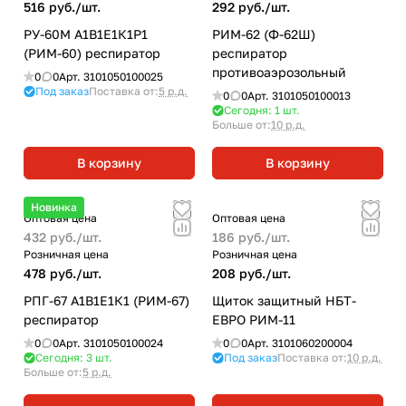
516 руб./
шт.
292 руб./
шт.
РУ-60М А1В1Е1К1Р1
РИМ-62 (Ф-62Ш)
(РИМ-60) респиратор
респиратор
противоаэрозольный
0
0
Арт.
3101050100025
Под заказ
Поставка от:
5 р.д.
0
0
Арт.
3101050100013
Сегодня: 1
шт.
Больше от:
10 р.д.
В корзину
В корзину
Новинка
Оптовая цена
Оптовая цена
432 руб./
шт.
186 руб./
шт.
Розничная цена
Розничная цена
478 руб./
шт.
208 руб./
шт.
РПГ-67 А1В1Е1К1 (РИМ-67)
Щиток защитный НБТ-
респиратор
ЕВРО РИМ-11
0
0
Арт.
3101050100024
0
0
Арт.
3101060200004
Сегодня: 3
шт.
Под заказ
Поставка от:
10 р.д.
Больше от:
5 р.д.