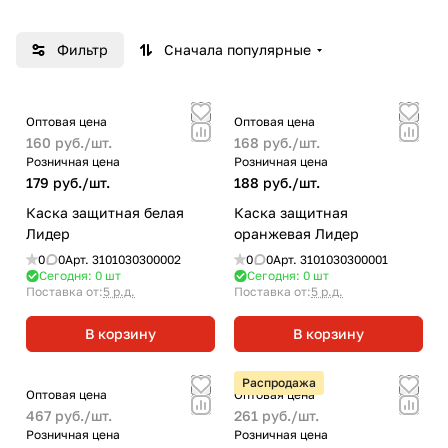
сертифицированы и отвечают Техническому
регламенту таможенного союза 019/2011 "О
Фильтр
Сначала популярные
безопасности средств индивидуальной
защиты", и российским нормативам по
защите труда.
Оптовая цена
Оптовая цена
160 руб./
шт.
168 руб./
шт.
Розничная цена
Розничная цена
179 руб./
шт.
188 руб./
шт.
Каска защитная белая
Каска защитная
Лидер
оранжевая Лидер
0
0
Арт.
3101030300002
0
0
Арт.
3101030300001
Сегодня: 0
шт
Сегодня: 0
шт
Поставка от:
5 р.д.
Поставка от:
5 р.д.
В корзину
В корзину
Распродажа
Оптовая цена
Оптовая цена
467 руб./
шт.
261 руб./
шт.
Розничная цена
Розничная цена