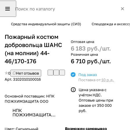
Средства индивидуальной защиты (СИЗ)
Спецодежда и аксесс
Пожарный костюм
Оптовая цена
добровольца ШАНС
6 183 руб./
шт.
(на молнии) 44-
Розничная цена
46/170-176
6 710 руб./
шт.
0
Нет отзывов
Под заказ
Арт.
3102010100016
Поставка от:
10 р.д.
Цена указана с
учётом НДС.
Основной поставщик:
НПК
Оптовые цены при
ПОЖХИМЗАЩИТА ООО
заказе от 350 000
НПК
руб.
ПОЖХИМЗАЩИТА
ООО
Возможен самовывоз
Цвет:
Сигнальный