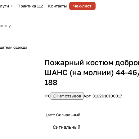
луги
Практика 112
Контакты
Чек-лист
щитная одежда
Пожарный костюм добро
ШАНС (на молнии) 44-46
188
0
Нет отзывов
Арт.
3102010100017
Цвет:
Сигнальный
Сигнальный