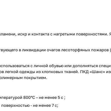
пламени, искр и контакта с нагретыми поверхностями.
твующего в ликвидации очагов лесоторфяных пожаров
использоваться с личной обувью или дополняться спец
ов легкой одежды из хлопковых тканей. ПКД «Шанс» изг
полимерным покрытием.
пературой 800°С – не менее 5 с ;
 поверхностью - не менее 7 с;