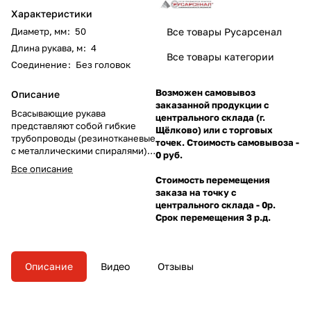
Характеристики
Диаметр, мм
:
50
Все товары Русарсенал
Длина рукава, м
:
4
Все товары категории
Соединение
:
Без головок
Возможен самовывоз
Описание
заказанной продукции с
Всасывающие рукава
центрального склада (г.
представляют собой гибкие
Щёлково) или с торговых
трубопроводы (резинотканевые
точек. Стоимость самовывоза -
с металлическими спиралями) и
0 руб.
предназначены для всасывания
Все описание
воды из различных
Стоимость перемещения
водоисточников насосами
заказа на точку с
пожарных автомобилей,
центрального склада - 0р.
мотопомп и другими насосами.
Срок перемещения 3 р.д.
Описание
Видео
Отзывы