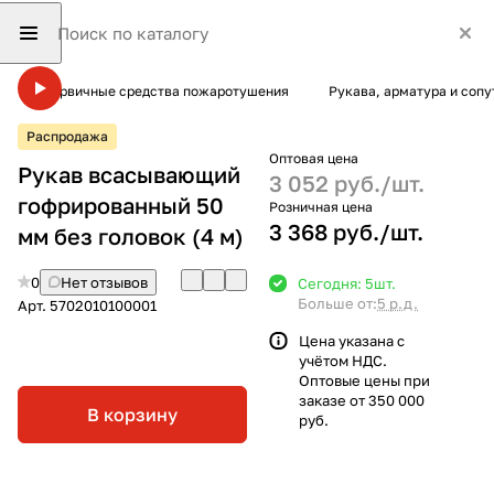
Первичные средства пожаротушения
Рукава, арматура и соп
Распродажа
Оптовая цена
Рукав всасывающий
3 052 руб./
шт.
гофрированный 50
Розничная цена
3 368 руб./
шт.
мм без головок (4 м)
0
Нет отзывов
Сегодня: 5
шт.
Больше от:
5 р.д.
Арт.
5702010100001
Цена указана с
учётом НДС.
Оптовые цены при
заказе от 350 000
В корзину
руб.