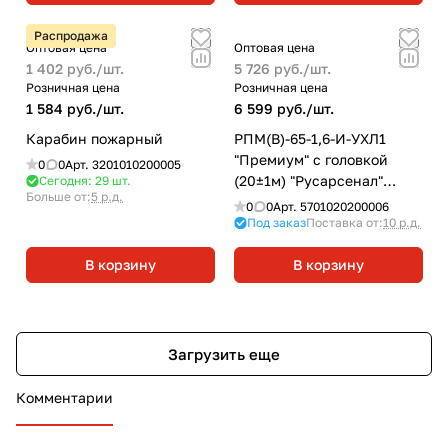
Распродажа
Оптовая цена
Оптовая цена
1 402 руб./
шт.
5 726 руб./
шт.
Розничная цена
Розничная цена
1 584 руб./
шт.
6 599 руб./
шт.
Карабин пожарный
РПМ(В)-65-1,6-И-УХЛ1
"Премиум" с головкой
0
0
Арт.
3201010200005
(20±1м) "Русарсенал"
Сегодня: 29
шт.
Больше от:
5 р.д.
рукав пожарный
0
0
Арт.
5701020200006
напорный морозостойкий
Под заказ
Поставка от:
10 р.д.
В корзину
В корзину
Загрузить еще
Комментарии