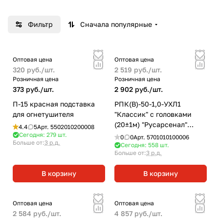
собственного производства, рукава
напорно-всасывающие, соединительную
Фильтр
Сначала популярные
арматуру, гидранты и колонки от нашего
партнёра — ОАО «Гомельский завод
«Коммунальник», водопенное оборудование,
Оптовая цена
Оптовая цена
пожарные шкафы и щиты, полиграфическую
320 руб./
шт.
2 519 руб./
шт.
Розничная цена
продукцию и многое другое.
Розничная цена
373 руб./
шт.
2 902 руб./
шт.
П-15 красная подставка
РПК(В)-50-1,0-УХЛ1
для огнетушителя
"Классик" с головками
(20±1м) "Русарсенал"
4.4
5
Арт.
5502010200008
рукав пожарный
Сегодня: 279
шт.
0
0
Арт.
5701010100006
Больше от:
3 р.д.
напорный
Сегодня: 558
шт.
Больше от:
3 р.д.
В корзину
В корзину
Оптовая цена
Оптовая цена
2 584 руб./
шт.
4 857 руб./
шт.