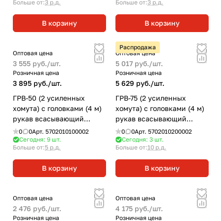
Больше от:
3 р.д.
Больше от:
3 р.д.
В корзину
В корзину
Распродажа
Оптовая цена
Оптовая цена
3 555 руб./
шт.
5 017 руб./
шт.
Розничная цена
Розничная цена
3 895 руб./
шт.
5 629 руб./
шт.
ГРВ-50 (2 усиленных
ГРВ-75 (2 усиленных
хомута) с головками (4 м)
хомута) с головками (4 м)
рукав всасывающий
рукав всасывающий
гофрированный
гофрированный
0
0
Арт.
5702010100002
0
0
Арт.
5702010200002
Сегодня: 9
шт.
Сегодня: 3
шт.
Больше от:
5 р.д.
Больше от:
10 р.д.
В корзину
В корзину
Оптовая цена
Оптовая цена
2 476 руб./
шт.
4 175 руб./
шт.
Розничная цена
Розничная цена