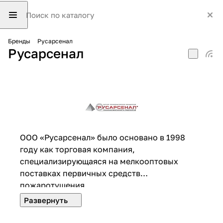
Бренды
Русарсенал
Русарсенал
ООО «Русарсенал» было основано в 1998
году как торговая компания,
специализирующаяся на мелкооптовых
поставках первичных средств
пожаротушения.
ООО «Русарсенал» предлагает огнетушители
всех типоразмеров от нашего партнёра —
ООО «Ярпожинвест», рукава напорные