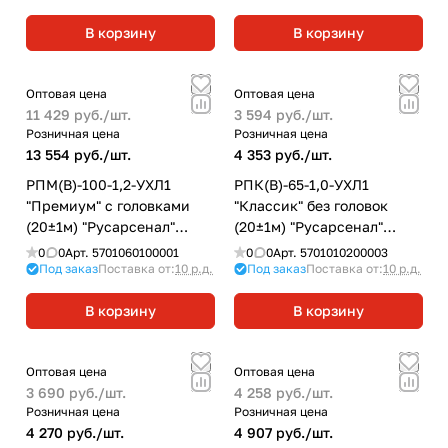
В корзину
В корзину
Оптовая цена
Оптовая цена
11 429 руб./
шт.
3 594 руб./
шт.
Розничная цена
Розничная цена
13 554 руб./
шт.
4 353 руб./
шт.
РПМ(В)-100-1,2-УХЛ1
РПК(В)-65-1,0-УХЛ1
"Премиум" с головками
"Классик" без головок
(20±1м) "Русарсенал"
(20±1м) "Русарсенал"
рукав пожарный
рукав пожарный
0
0
Арт.
5701060100001
0
0
Арт.
5701010200003
напорный морозостойкий
напорный
Под заказ
Поставка от:
10 р.д.
Под заказ
Поставка от:
10 р.д.
В корзину
В корзину
Оптовая цена
Оптовая цена
3 690 руб./
шт.
4 258 руб./
шт.
Розничная цена
Розничная цена
4 270 руб./
шт.
4 907 руб./
шт.