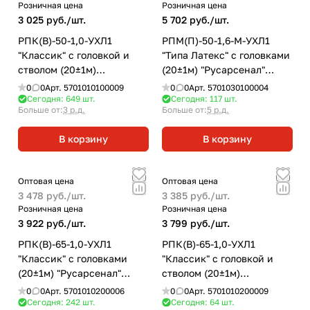
Розничная цена
Розничная цена
3 025 руб./
шт.
5 702 руб./
шт.
РПК(В)-50-1,0-УХЛ1
РПМ(П)-50-1,6-М-УХЛ1
"Классик" с головкой и
"Типа Латекс" с головками
стволом (20±1м)
(20±1м) "Русарсенал"
"Русарсенал" рукав
рукав пожарный
0
0
Арт.
5701010100009
0
0
Арт.
5701030100004
пожарный напорный
напорный
Сегодня: 649
шт.
Сегодня: 117
шт.
Больше от:
3 р.д.
Больше от:
5 р.д.
В корзину
В корзину
Оптовая цена
Оптовая цена
3 478 руб./
шт.
3 385 руб./
шт.
Розничная цена
Розничная цена
3 922 руб./
шт.
3 799 руб./
шт.
РПК(В)-65-1,0-УХЛ1
РПК(В)-65-1,0-УХЛ1
"Классик" с головками
"Классик" с головкой и
(20±1м) "Русарсенал"
стволом (20±1м)
рукав пожарный
"Русарсенал" рукав
0
0
Арт.
5701010200006
0
0
Арт.
5701010200009
напорный
пожарный напорный
Сегодня: 242
шт.
Сегодня: 64
шт.