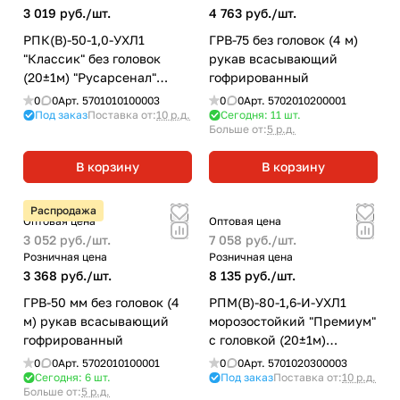
3 019 руб./
шт.
4 763 руб./
шт.
РПК(В)-50-1,0-УХЛ1
ГРВ-75 без головок (4 м)
"Классик" без головок
рукав всасывающий
(20±1м) "Русарсенал"
гофрированный
рукав пожарный
0
0
Арт.
5701010100003
0
0
Арт.
5702010200001
напорный
Под заказ
Поставка от:
10 р.д.
Сегодня: 11
шт.
Больше от:
5 р.д.
В корзину
В корзину
Распродажа
Оптовая цена
Оптовая цена
3 052 руб./
шт.
7 058 руб./
шт.
Розничная цена
Розничная цена
3 368 руб./
шт.
8 135 руб./
шт.
ГРВ-50 мм без головок (4
РПМ(В)-80-1,6-И-УХЛ1
м) рукав всасывающий
морозостойкий "Премиум"
гофрированный
с головкой (20±1м)
"Русарсенал" рукав
0
0
Арт.
5702010100001
0
0
Арт.
5701020300003
пожарный напорный
Сегодня: 6
шт.
Под заказ
Поставка от:
10 р.д.
Больше от:
5 р.д.