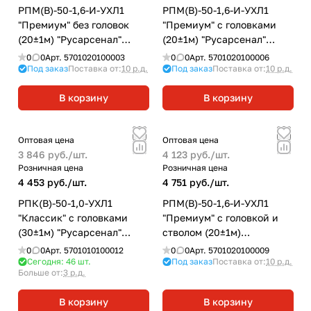
РПМ(В)-50-1,6-И-УХЛ1
РПМ(В)-50-1,6-И-УХЛ1
"Премиум" без головок
"Премиум" с головками
(20±1м) "Русарсенал"
(20±1м) "Русарсенал"
рукав пожарный
рукав пожарный
0
0
Арт.
5701020100003
0
0
Арт.
5701020100006
напорный морозостойкий
напорный морозостойкий
Под заказ
Поставка от:
10 р.д.
Под заказ
Поставка от:
10 р.д.
В корзину
В корзину
Оптовая цена
Оптовая цена
3 846 руб./
шт.
4 123 руб./
шт.
Розничная цена
Розничная цена
4 453 руб./
шт.
4 751 руб./
шт.
РПК(В)-50-1,0-УХЛ1
РПМ(В)-50-1,6-И-УХЛ1
"Классик" с головками
"Премиум" с головкой и
(30±1м) "Русарсенал"
стволом (20±1м)
рукав пожарный
"Русарсенал" рукав
0
0
Арт.
5701010100012
0
0
Арт.
5701020100009
напорный
пожарный напорный
Сегодня: 46
шт.
Под заказ
Поставка от:
10 р.д.
Больше от:
3 р.д.
морозостойкий
В корзину
В корзину