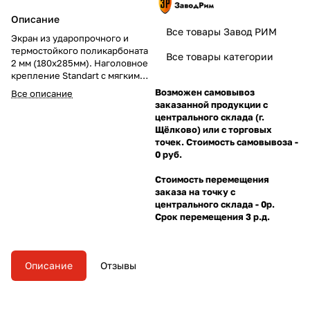
Описание
Все товары Завод РИМ
Экран из ударопрочного и
термостойкого поликарбоната
Все товары категории
2 мм (180х285мм). Наголовное
крепление Standart с мягким
обтюратором. Оснащен
Возможен самовывоз
Все описание
подбородником для
заказанной продукции с
дополнительной защиты.
центрального склада (г.
Прозрачный козырек из
Щёлково) или с торговых
ударопрочного и
точек. Стоимость самовывоза -
термостойкого материала
0 руб.
STRONG.
Стоимость перемещения
заказа на точку с
центрального склада - 0р.
Срок перемещения 3 р.д.
Описание
Отзывы