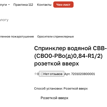
луги
Практика 112
Контакты
Чек-лист
-пенное пожаротушение
Оросители спринклерные
Спринклер водяной СВВ
(CBO0-PBо(д)0,84-R1/2)
розеткой вверх
0
Нет отзывов
Арт.
7201020800001
Способ установки:
Розеткой вверх
Розеткой вверх