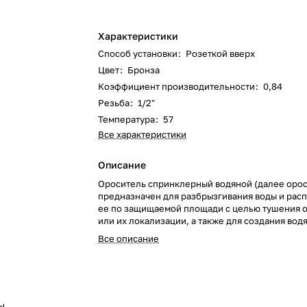
Характеристики
Способ установки
:
Розеткой вверх
Цвет
:
Бронза
Коэффициент производительности
:
0,84
Резьба
:
1/2"
Температура
:
57
Все характеристики
Описание
Ороситель спринклерный водяной (далее орос
предназначен для разбрызгивания воды и рас
ее по защищаемой площади с целью тушения 
или их локализации, а также для создания водя
автоматических установках пожаротушения.
Все описание
ы