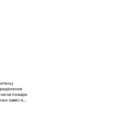
итель)
пределения
очагов пожара
ных завес в