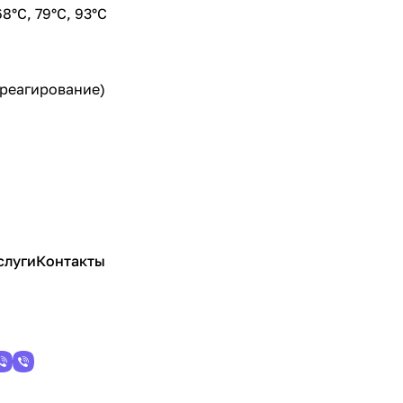
68°С, 79°С, 93°С
 реагирование)
слуги
Контакты