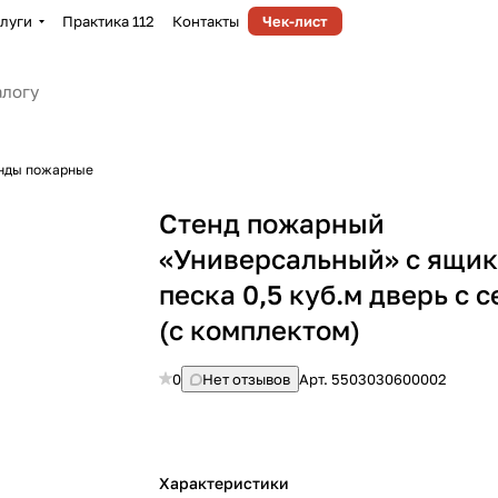
луги
Практика 112
Контакты
Чек-лист
нды пожарные
Стенд пожарный
«Универсальный» с ящик
песка 0,5 куб.м дверь с 
(с комплектом)
0
Нет отзывов
Арт.
5503030600002
Характеристики