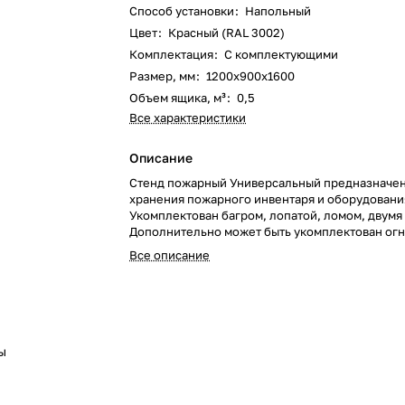
Способ установки
:
Напольный
Цвет
:
Красный (RAL 3002)
Комплектация
:
С комплектующими
Размер, мм
:
1200х900х1600
Объем ящика, м³
:
0,5
Все характеристики
Описание
Стенд пожарный Универсальный предназначен
хранения пожарного инвентаря и оборудовани
Укомплектован багром, лопатой, ломом, двумя
Дополнительно может быть укомплектован ог
и подставками.
Все описание
ы