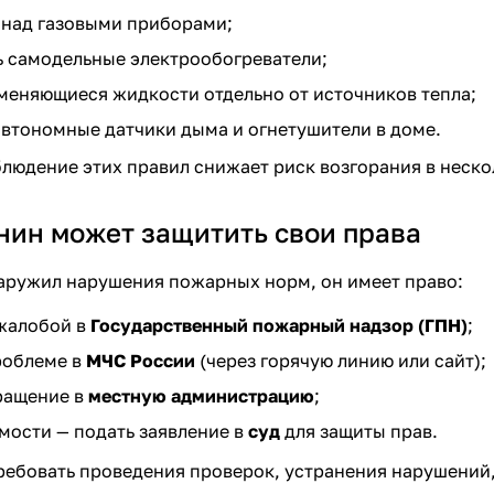
 над газовыми приборами;
ь самодельные электрообогреватели;
меняющиеся жидкости отдельно от источников тепла;
автономные датчики дыма
и
огнетушители
в доме.
людение этих правил снижает риск возгорания в неско
нин может защитить свои права
аружил нарушения пожарных норм, он имеет право:
 жалобой в
Государственный пожарный надзор (ГПН)
;
роблеме в
МЧС России
(через горячую линию или сайт);
ращение в
местную администрацию
;
мости — подать заявление в
суд
для защиты прав.
ребовать проведения проверок, устранения нарушений,