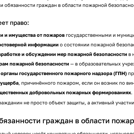
и обязанности граждан в области пожарной безопаснос
ет право:
и и имущества от пожаров
государственными и муниц
остоверной информации
о состоянии пожарной безопас
зработке и обсуждении мер пожарной безопасности
в 
рам пожарной безопасности
— в образовательных учре
в
органы государственного пожарного надзора (ГПН)
пр
 ущерба
, причинённого пожаром, если он возник по вин
щественных добровольных пожарных формированиях
.
ражданин не просто объект защиты, а активный участн
бязанности граждан в области пожа
дый человек несёт конкретные обязанности, установ