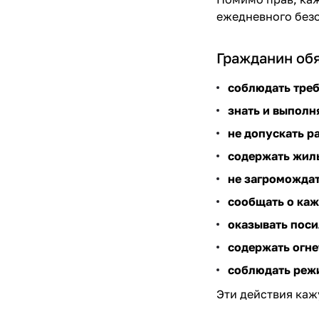
ежедневного без
Гражданин обя
соблюдать тре
знать и выполн
не допускать р
содержать жил
не загромождат
сообщать о ка
оказывать пос
содержать огн
соблюдать режи
Эти действия каж