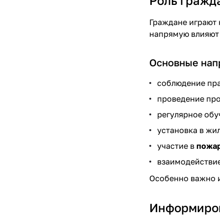
Роль гражд
Граждане играют 
напрямую влияют 
Основные нап
соблюдение пра
проведение про
регулярное обу
установка в жи
участие в
пожар
взаимодействи
Особенно важно и
Информиров