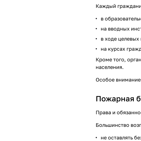
Каждый гражданин
в образователь
на вводных инс
в ходе целевых
на курсах граж
Кроме того, орга
населения.
Особое внимание 
Пожарная б
Права и обязанно
Большинство воз
не оставлять б