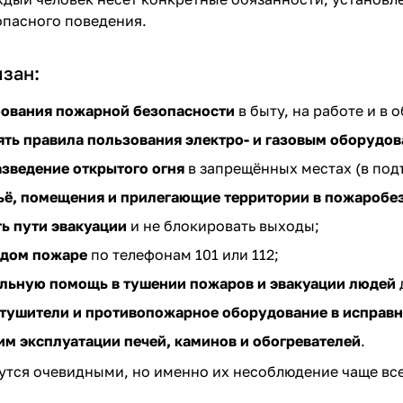
опасного поведения.
зан:
бования пожарной безопасности
в быту, на работе и в 
ять правила пользования электро- и газовым оборудо
азведение открытого огня
в запрещённых местах (в подъ
ьё, помещения и прилегающие территории в пожаробе
ь пути эвакуации
и не блокировать выходы;
ждом пожаре
по телефонам 101 или 112;
ильную помощь в тушении пожаров и эвакуации людей
етушители и противопожарное оборудование в исправ
м эксплуатации печей, каминов и обогревателей
.
утся очевидными, но именно их несоблюдение чаще все