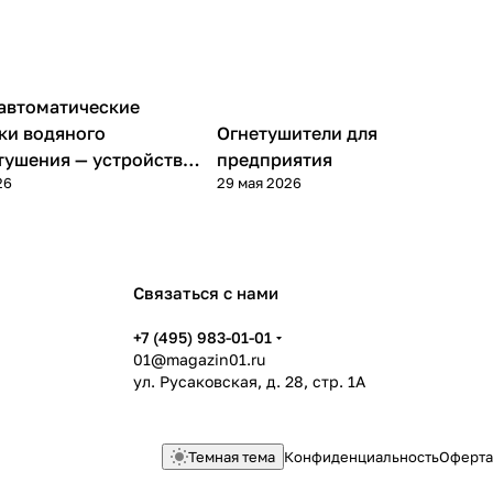
автоматические
ые статьи
Полезные статьи
ки водяного
Огнетушители для
ушения — устройство,
предприятия
26
29 мая 2026
применение
Связаться с нами
+7 (495) 983-01-01
01@magazin01.ru
ул. Русаковская, д. 28, стр. 1А
Темная тема
Конфиденциальность
Оферта