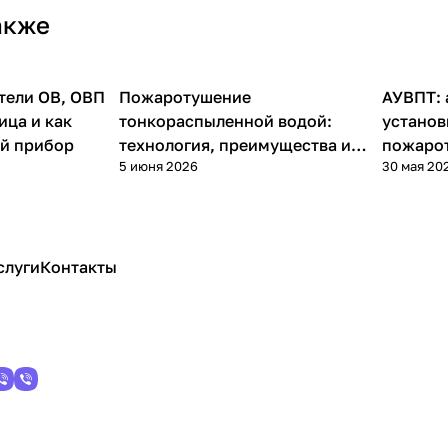
акже
тели ОВ, ОВП
Пожаротушение
АУВПТ: 
Полезные статьи
Полезн
ица и как
тонкораспыленной водой:
установ
й прибор
технология, преимущества и
пожарот
5 июня 2026
30 мая 20
сферы применения
виды и 
слуги
Контакты