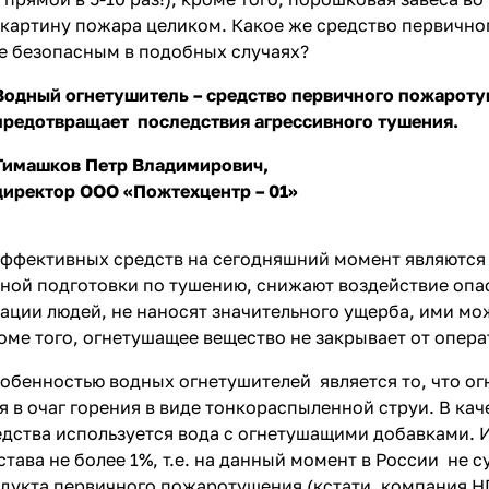
 картину пожара целиком. Какое же средство первичн
е безопасным в подобных случаях?
Водный огнетушитель – средство первичного пожаротуш
предотвращает последствия агрессивного тушения.
Тимашков Петр Владимирович,
директор ООО «Пожтехцентр – 01»
ффективных средств на сегодняшний момент являются 
ной подготовки по тушению, снижают воздействие опа
ации людей, не наносят значительного ущерба, ими м
ме того, огнетушащее вещество не закрывает от операт
обенностью водных огнетушителей является то, что о
я в очаг горения в виде тонкораспыленной струи. В кач
дства используется вода с огнетушащими добавками. И
тава не более 1%, т.е. на данный момент в России не с
дукта первичного пожаротушения (кстати, компания Н