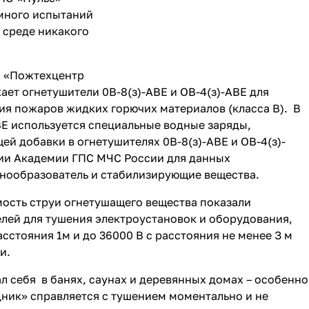
 много испытаний
й среде никакого
О «Пожтехцентр
ет огнетушители 0В-8(з)-АВЕ и ОВ-4(з)-АВЕ для
ния пожаров жидких горючих материалов (класса В). В
ВЕ используется специальные водные заряды,
 добавки в огнетушителях 0В-8(з)-АВЕ и ОВ-4(з)-
тии Академии ГПС МЧС России для данных
енообразователь и стабилизирующие вещества.
ость струи огнетушащего вещества показали
лей для тушения электроустановок и оборудования,
сстояния 1м и до 36000 В с расстояния не менее З м
и.
 себя в банях, саунах и деревянных домах – особенно
водник» справляется с тушением моментально и не