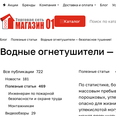
Акции
Бренды
Компания
Доставка и оплата
Блог
Ус
Каталог
Блог
Полезные статьи
Водные огнетушители — безопасное тушение!
Водные огнетушители — 
Полезные статьи
Все публикации
722
Новости
181
По статистике, б
Полезные статьи
469
массовым пребыва
Инженерам по пожарной
порошковых, угле
безопасности и охране труда
опасно для жизни
Монтажникам
углекислотой мог
Видеообзоры
29
может превышать 