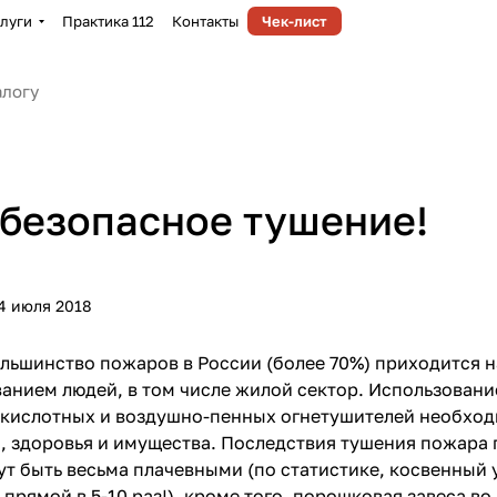
луги
Практика 112
Контакты
Чек-лист
безопасное тушение!
4 июля 2018
ольшинство пожаров в России (более 70%) приходится н
нием людей, в том числе жилой сектор. Использован
кислотных и воздушно-пенных огнетушителей необход
, здоровья и имущества. Последствия тушения пожара
ут быть весьма плачевными (по статистике, косвенный
прямой в 5-10 раз!), кроме того, порошковая завеса во