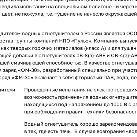
водила испытания на специальном полигоне - и через
а цвет, не пожухла, т.е. тушение не нанесло окружающе
дителем водных огнетушителем в России является ОО
состав группы компаний НПО «Пульс». Компания выпуска
как твердых горючих материалов (класс А) и для туше
ащей добавки в огнетушителях 0В-8(з)-АВЕ и ОВ-4(з)-А
ей смачивающей способностью. В качестве огнетушащей
я заряд «ФМ-30», разработанный специально при учас
аряд «ФМ-30» включает в себя фтористый ПАВ, вода, п
Проведенные испытания на электропроводим
возможность применения водных огнетушите
находящихся под напряжением до 1000 В с ра
при соблюдении правил техники безопасност
Водный огнетушитель хорошо зарекомендовал
в тех, где есть печь. В случае возгорания «