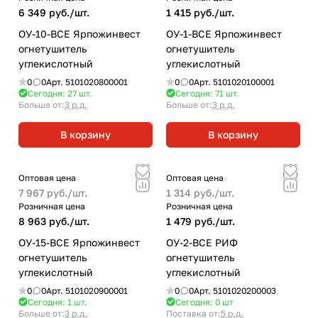
6 349 руб./
шт.
1 415 руб./
шт.
ОУ-10-BCE Ярпожинвест
ОУ-1-BCE Ярпожинвест
огнетушитель
огнетушитель
углекислотный
углекислотный
0
0
Арт.
5101020800001
0
0
Арт.
5101020100001
Сегодня: 27
шт.
Сегодня: 71
шт.
Больше от:
3 р.д.
Больше от:
3 р.д.
В корзину
В корзину
Оптовая цена
Оптовая цена
7 967 руб./
шт.
1 314 руб./
шт.
Розничная цена
Розничная цена
8 963 руб./
шт.
1 479 руб./
шт.
ОУ-15-BCE Ярпожинвест
ОУ-2-BCE РИФ
огнетушитель
огнетушитель
углекислотный
углекислотный
0
0
Арт.
5101020900001
0
0
Арт.
5101020200003
Сегодня: 1
шт.
Сегодня: 0
шт
Больше от:
3 р.д.
Поставка от:
5 р.д.