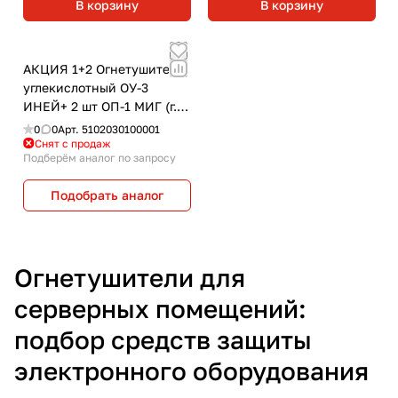
В корзину
В корзину
АКЦИЯ 1+2 Огнетушитель
углекислотный ОУ-3
ИНЕЙ+ 2 шт ОП-1 МИГ (г.
Витебск)
0
0
Арт.
5102030100001
Снят с продаж
Подберём аналог по запросу
Подобрать аналог
Огнетушители для
серверных помещений:
подбор средств защиты
электронного оборудования