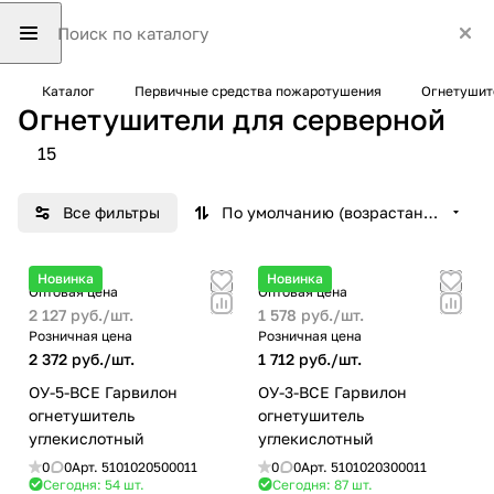
Каталог
Первичные средства пожаротушения
Огнетушит
Огнетушители для серверной
15
Все фильтры
По умолчанию (возрастание)
Новинка
Новинка
Оптовая цена
Оптовая цена
2 127 руб./
шт.
1 578 руб./
шт.
Розничная цена
Розничная цена
2 372 руб./
шт.
1 712 руб./
шт.
ОУ-5-BCE Гарвилон
ОУ-3-BCE Гарвилон
огнетушитель
огнетушитель
углекислотный
углекислотный
0
0
Арт.
5101020500011
0
0
Арт.
5101020300011
Сегодня: 54
шт.
Сегодня: 87
шт.