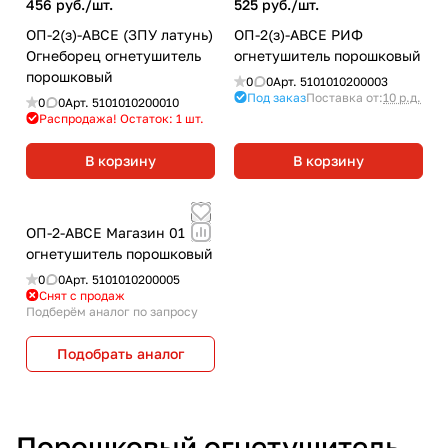
456 руб./
шт.
525 руб./
шт.
ОП-2(з)-ABCE (ЗПУ латунь)
ОП-2(з)-ABCE РИФ
Огнеборец огнетушитель
огнетушитель порошковый
порошковый
0
0
Арт.
5101010200003
Под заказ
Поставка от:
10 р.д.
0
0
Арт.
5101010200010
Распродажа! Остаток: 1
шт.
В корзину
В корзину
ОП-2-ABCE Магазин 01
огнетушитель порошковый
0
0
Арт.
5101010200005
Снят с продаж
Подберём аналог по запросу
Подобрать аналог
Порошковый огнетушитель