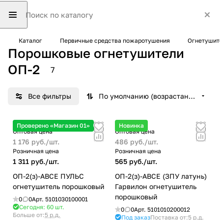
Каталог
Первичные средства пожаротушения
Огнетушит
Порошковые огнетушители
ОП-2
7
Все фильтры
По умолчанию (возрастание)
Проверено «Магазин 01»
Новинка
Оптовая цена
Оптовая цена
1 176 руб./
шт.
486 руб./
шт.
Розничная цена
Розничная цена
1 311 руб./
шт.
565 руб./
шт.
ОП-2(з)-ABCE ПУЛЬС
ОП-2(з)-ABCE (ЗПУ латунь)
огнетушитель порошковый
Гарвилон огнетушитель
порошковый
0
0
Арт.
5101030100001
Сегодня: 60
шт.
0
0
Арт.
5101010200012
Больше от:
5 р.д.
Под заказ
Поставка от:
5 р.д.