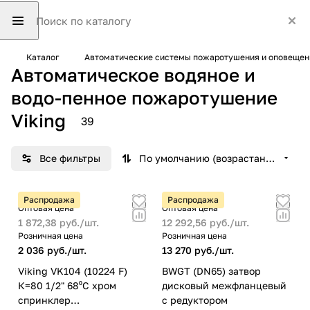
Каталог
Автоматические системы пожаротушения и оповещен
Автоматическое водяное и
водо-пенное пожаротушение
Viking
39
Все фильтры
По умолчанию (возрастание)
Распродажа
Распродажа
Оптовая цена
Оптовая цена
1 872,38 руб./
шт.
12 292,56 руб./
шт.
Розничная цена
Розничная цена
2 036 руб./
шт.
13 270 руб./
шт.
Viking VK104 (10224 F)
BWGT (DN65) затвор
К=80 1/2" 68⁰С хром
дисковый межфланцевый
спринклер
с редуктором