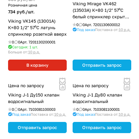
Viking Mirage VK462
Розничная цена
(13503А) К=80 1/2" 57⁰С
734 руб./
шт.
белый спринклер скрытый
Viking VK145 (13001А)
вертикальный
0
0
Арт.
7201130600012
К=80 1/2" 57⁰С латунь
Под заказ
Поставка от:
10 р.д.
спринклер розеткой вверх
0
0
Арт.
7201130200001
Сегодня: 1
шт.
Больше от:
10 р.д.
В корзину
Отправить запрос
Цена по запросу
Цена по запросу
Viking J-1 Ду150 клапан
Viking J-1 Ду80 клапан
водосигнальный
водосигнальный
0
0
Арт.
7103081100003
0
0
Арт.
7103081100001
Под заказ
Поставка от:
10 р.д.
Под заказ
Поставка от:
10 р.д.
Отправить запрос
Отправить запрос