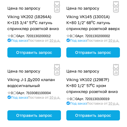
Цена по запросу
Цена по запросу
Viking VK202 (18264А)
Viking VK145 (13001А)
К=115 3/4" 57⁰С латунь
К=80 1/2" 68⁰С латунь
спринклер розеткой вниз
спринклер розеткой вверх
0
0
Арт.
7201130200012
0
0
Арт.
7201130200002
Под заказ
Поставка от:
10 р.д.
Под заказ
Поставка от:
10 р.д.
Отправить запрос
Отправить запрос
Цена по запросу
Цена по запросу
Viking J-1 Ду200 клапан
Viking VK102 (12987F)
водосигнальный
К=80 1/2" 57⁰С хром
спринклер розеткой вниз
0
0
Арт.
7103081100004
Под заказ
Поставка от:
10 р.д.
0
0
Арт.
7201130100019
Под заказ
Поставка от:
10 р.д.
Отправить запрос
Отправить запрос