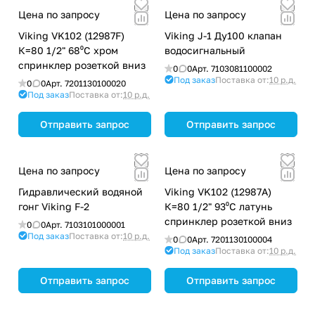
Цена по запросу
Цена по запросу
Viking VK102 (12987F)
Viking J-1 Ду100 клапан
К=80 1/2" 68⁰С хром
водосигнальный
спринклер розеткой вниз
0
0
Арт.
7103081100002
Под заказ
Поставка от:
10 р.д.
0
0
Арт.
7201130100020
Под заказ
Поставка от:
10 р.д.
Отправить запрос
Отправить запрос
Цена по запросу
Цена по запросу
Гидравлический водяной
Viking VK102 (12987A)
гонг Viking F-2
К=80 1/2" 93⁰С латунь
спринклер розеткой вниз
0
0
Арт.
7103101000001
Под заказ
Поставка от:
10 р.д.
0
0
Арт.
7201130100004
Под заказ
Поставка от:
10 р.д.
Отправить запрос
Отправить запрос