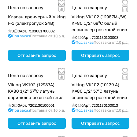
Цена по запросу
Цена по запросу
Клапан дренчерный Viking
Viking VK102 (12987M-/W)
F-1 (электропуск 24В)
К=80 1/2" 68⁰С белый
спринклер розеткой вниз
0
0
Арт.
7103081700002
Под заказ
Поставка от:
10 р.д.
0
0
Арт.
7201130100008
Под заказ
Поставка от:
10 р.д.
Отправить запрос
Отправить запрос
Цена по запросу
Цена по запросу
Viking VK102 (12987A)
Viking VK102 (10139 A)
К=80 1/2" 57⁰С латунь
К=80 1/2" 57⁰С латунь
спринклер розеткой вниз
спринклер розеткой вниз
0
0
Арт.
7201130100001
0
0
Арт.
7201130100013
Под заказ
Поставка от:
10 р.д.
Под заказ
Поставка от:
10 р.д.
Отправить запрос
Отправить запрос