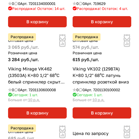
горизонтальный
0
0
Арт.
7201134000001
0
0
Арт.
719629
Распродажа! Остаток: 14
шт.
Распродажа! Остаток: 4
шт.
В корзину
В корзину
Распродажа
Распродажа
Оптовая цена
Оптовая цена
3 065 руб./
шт.
574 руб./
шт.
Розничная цена
Розничная цена
3 284 руб./
шт.
615 руб./
шт.
Viking Mirage VK462
Viking VK102 (12987A)
(13503А) К=80 1/2" 68⁰С
К=80 1/2" 68⁰С латунь
белый спринклер скрытый
спринклер розеткой вниз
вертикальный
0
0
Арт.
7201130600008
0
0
Арт.
7201130100002
Сегодня: 1
шт.
Сегодня: 1
шт.
Больше от:
10 р.д.
Больше от:
10 р.д.
В корзину
В корзину
Распродажа
Оптовая цена
Цена по запросу
685 руб./
шт.