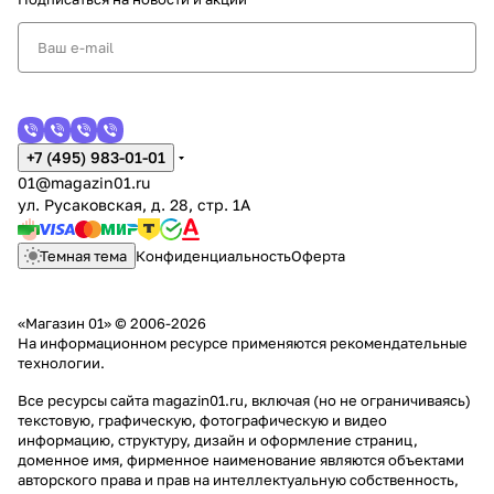
ю средств
ональной
провод
ие и не
индивидуал
переподг
ить
потеря
ьной
отовки
ть
защиты при
деньги
пожаре
+7 (495) 983-01-01
01@magazin01.ru
ул. Русаковская, д. 28, стр. 1А
Темная тема
Конфиденциальность
Оферта
«Магазин 01» © 2006-2026
На информационном ресурсе применяются
рекомендательные
технологии
.
Все ресурсы сайта magazin01.ru, включая (но не ограничиваясь)
текстовую, графическую, фотографическую и видео
информацию, структуру, дизайн и оформление страниц,
доменное имя, фирменное наименование являются объектами
авторского права и прав на интеллектуальную собственность,